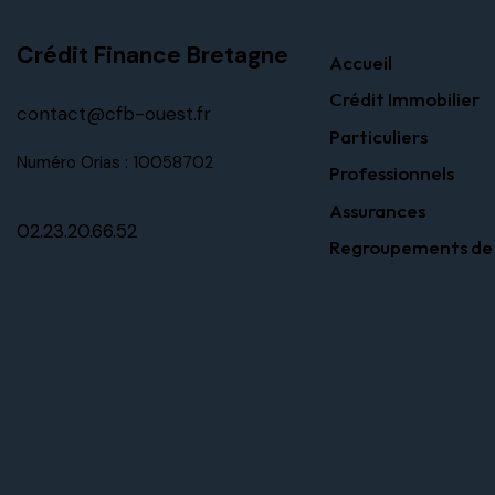
Crédit Finance Bretagne
Accueil
Crédit Immobilier
contact@cfb-ouest.fr
Particuliers
Numéro Orias : 10058702
Professionnels
Assurances
02.23.20.66.52
Regroupements de 