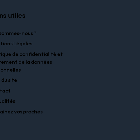
ns utiles
 sommes-nous ?
tions Légales
tique de confidentialité et
tement de la données
onnelles
 du site
tact
alités
ainez vos proches