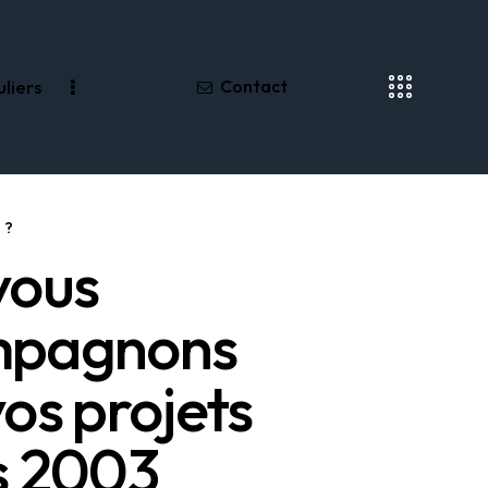
uliers
Contact
Professionnels
Contact
 ?
vous
mpagnons
os projets
s 2003