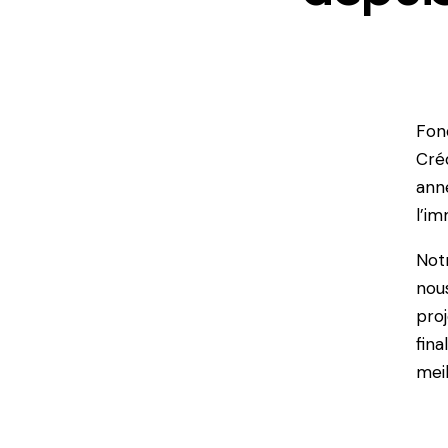
Fon
Créd
ann
l’im
Notr
nou
proj
fina
meil