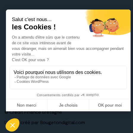
© Crédit Finance Bretagne
Un site créé par
Bougetondigital.com